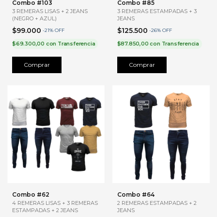
Combo #103
Combo #85
3 REMERAS LISAS + 2 JEANS
3 REMERAS ESTAMPADAS + 3
(NEGRO + AZUL)
JEANS
$99.000
$125.500
-
21
%
OFF
-
26
%
OFF
$69.300,00
con
Transferencia
$87.850,00
con
Transferencia
Comprar
Comprar
Combo #62
Combo #64
4 REMERAS LISAS + 3 REMERAS
2 REMERAS ESTAMPADAS + 2
ESTAMPADAS + 2 JEANS
JEANS