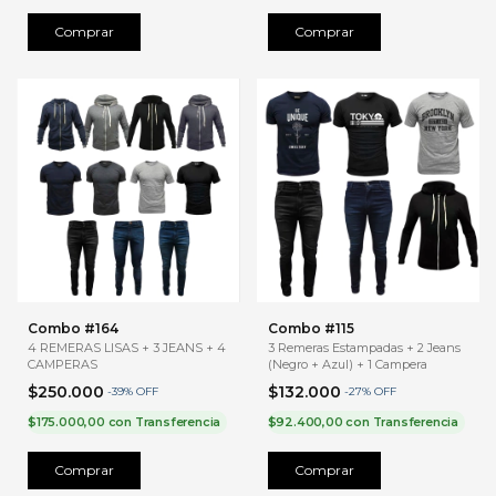
Comprar
Comprar
Combo #164
Combo #115
4 REMERAS LISAS + 3 JEANS + 4
3 Remeras Estampadas + 2 Jeans
CAMPERAS
(Negro + Azul) + 1 Campera
$250.000
$132.000
-
39
%
OFF
-
27
%
OFF
$175.000,00
con
Transferencia
$92.400,00
con
Transferencia
Comprar
Comprar