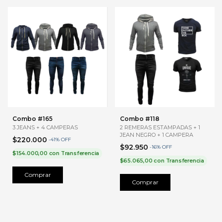
Combo #165
Combo #118
3 JEANS + 4 CAMPERAS
2 REMERAS ESTAMPADAS + 1
JEAN NEGRO + 1 CAMPERA
$220.000
-
41
%
OFF
$92.950
-
16
%
OFF
$154.000,00
con
Transferencia
$65.065,00
con
Transferencia
Comprar
Comprar