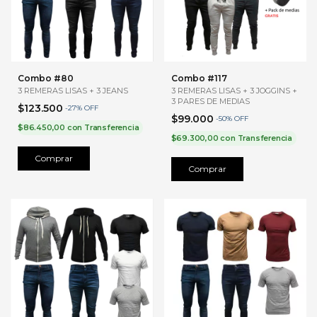
Combo #80
Combo #117
3 REMERAS LISAS + 3 JEANS
3 REMERAS LISAS + 3 JOGGINS +
3 PARES DE MEDIAS
$123.500
-
27
%
OFF
$99.000
-
50
%
OFF
$86.450,00
con
Transferencia
$69.300,00
con
Transferencia
Comprar
Comprar