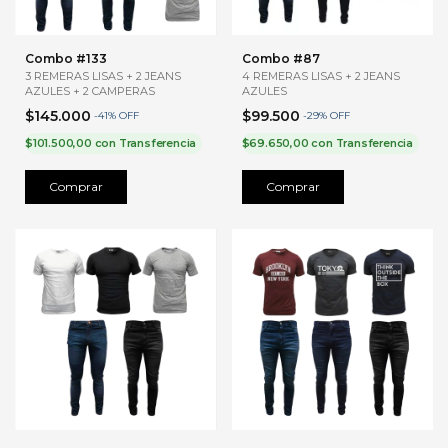
Combo #133
Combo #87
3 REMERAS LISAS + 2 JEANS
4 REMERAS LISAS + 2 JEANS
AZULES + 2 CAMPERAS
AZULES
$145.000
$99.500
-
41
%
OFF
-
29
%
OFF
$101.500,00
con
Transferencia
$69.650,00
con
Transferencia
Comprar
Comprar