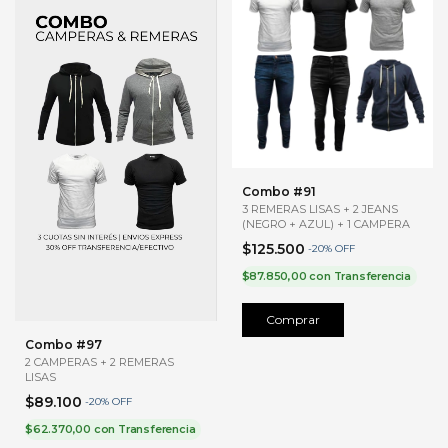
Combo #91
3 REMERAS LISAS + 2 JEANS
(NEGRO + AZUL) + 1 CAMPERA
$125.500
-
20
%
OFF
$87.850,00
con
Transferencia
Comprar
Combo #97
2 CAMPERAS + 2 REMERAS
LISAS
$89.100
-
20
%
OFF
$62.370,00
con
Transferencia