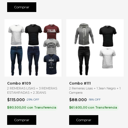
Comprar
Combo #109
Combo #111
2 REMERAS LISAS + 3 REMERAS
2 Remeras Lisas + 1 Jean Negro + 1
ESTAMPADAS + 2 JEANS
Campera
$115.000
$88.000
-
29
%
OFF
-
18
%
OFF
$80.500,00
con
Transferencia
$61.600,00
con
Transferencia
Comprar
Comprar