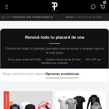
0
PAGANDO CON TRANSFERENCIA
·
HASTA
3 CUOTAS SIN INTERÉS
·
ENV
Renová todo tu placard de una
Combos de hasta 16 prendas, pensados para no volver a comprar ropa en
el corto plazo
Envío gratis desde $270.000
·
Cambios dentro de los 30 días
·
30% OFF con
transferencia o efectivo
Mega combos
Combos rápidos
Opciones económicas
Envío gratis