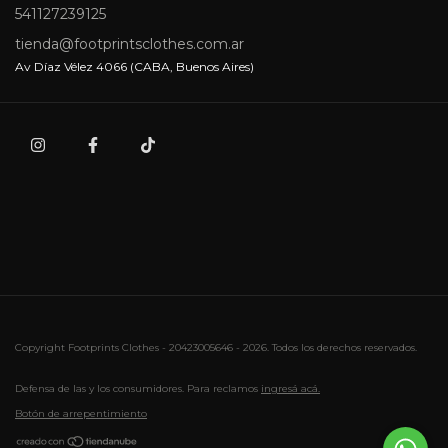
541127239125
tienda@footprintsclothes.com.ar
Av Díaz Vélez 4066 (CABA, Buenos Aires)
Copyright Footprints Clothes - 20423005646 - 2026. Todos los derechos reservados.
Defensa de las y los consumidores. Para reclamos
ingresá acá.
Botón de arrepentimiento