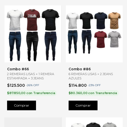
Combo #66
Combo #86
2 REMERAS LISAS + 1 REMERA
6 REMERAS LISAS + 2 JEANS
ESTAMPADA + 3 JEANS
AZULES
$125.500
$114.800
-
26
%
OFF
-
23
%
OFF
$87.850,00
con
Transferencia
$80.360,00
con
Transferencia
Comprar
Comprar