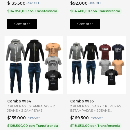
$135.500
$92.000
-
38
%
OFF
-
14
%
OFF
$94.850,00
con
Transferencia
$64.400,00
con
Transferencia
Comprar
Comprar
Combo #134
Combo #135
3 REMERAS ESTAMPADAS + 2
2 REMERAS LISAS + 3 REMERAS
JEANS + 2 CAMPERAS
ESTAMPADAS + 2 JEANS
AZULES + 2 CAMPERAS
$155.000
$169.500
-
48
%
OFF
-
46
%
OFF
$108.500,00
con
Transferencia
$118.650,00
con
Transferencia