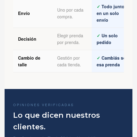
✓
Todo junto
Uno por cada
Envío
en un solo
compra.
envío
Elegir prenda
✓
Un solo
Decisión
por prenda.
pedido
Cambio de
Gestión por
✓
Cambiás solo
talle
cada tienda.
esa prenda
OPINIONES VERIFICADAS
Lo que dicen nuestros
clientes.