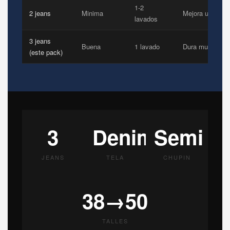
1-2
2 jeans
Minima
Mejora un poco
lavados
3 jeans
Buena
1 lavado
Dura mucho ma
(este pack)
3
Denim
Semi
JEANS
TELA
CHUPIN
38→50
TALLES