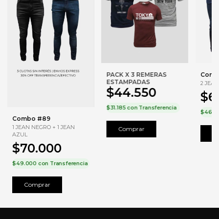
PACK X 3 REMERAS
Comb
ESTAMPADAS
2 JEA
$44.550
$6
$31.185
con
Transferencia
$46.2
Combo #89
1 JEAN NEGRO + 1 JEAN
Comprar
C
AZUL
$70.000
$49.000
con
Transferencia
Comprar