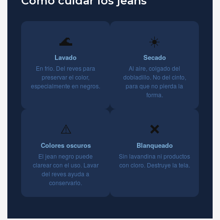
Como cuidar los jeans
🌊
☀️
Lavado
Secado
En frio. Del reves para
Al aire, colgado del
preservar el color,
dobladillo. No del cinto,
especialmente en negros.
para que no pierda la
forma.
⚠️
❌
Colores oscuros
Blanqueado
El jean negro puede
Sin lavandina ni productos
clarear con el uso. Lavar
con cloro. Destruye la tela.
del reves ayuda a
conservarlo.