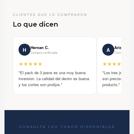
CLIENTES QUE LO COMPRARON
Lo que dicen
Hernan C.
Ariel D.
H
A
Compra verificada
Compra verif
★★★★★
★★★★★
"El pack de 3 jeans es una muy buena
"Los tres jeans son
inversion. La calidad del denim es buena
son precisos con 
y los cortes son prolijos."
producto."
CONSULTA LOS TONOS DISPONIBLES