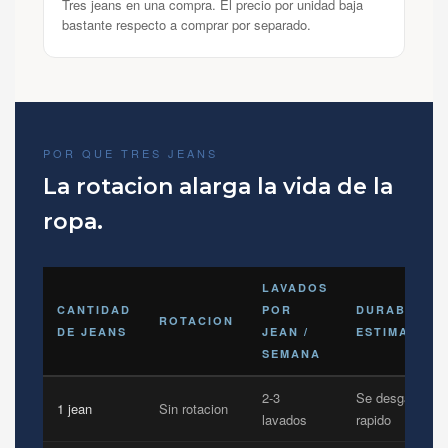
Tres jeans en una compra. El precio por unidad baja
bastante respecto a comprar por separado.
POR QUE TRES JEANS
La rotacion alarga la vida de la
ropa.
LAVADOS
CANTIDAD
POR
DURABILIDA
ROTACION
DE JEANS
JEAN /
ESTIMADA
SEMANA
2-3
Se desgasta
1 jean
Sin rotacion
lavados
rapido