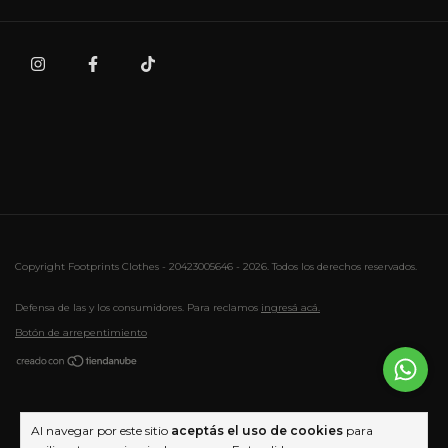
Copyright Footprints Clothes - 20423005646 - 2026. Todos los derechos reservados.
Defensa de las y los consumidores. Para reclamos
ingresá acá.
Botón de arrepentimiento
Al navegar por este sitio
aceptás el uso de cookies
para