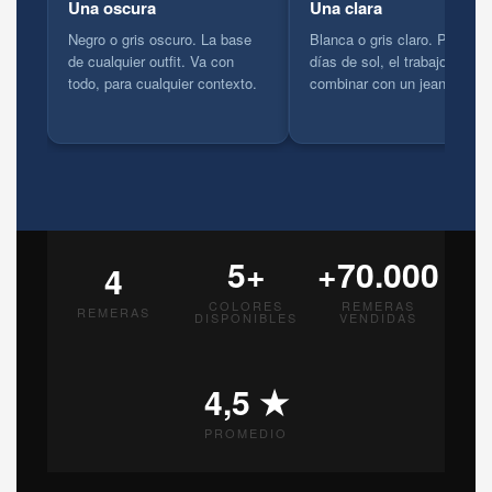
Una oscura
Una clara
Negro o gris oscuro. La base
Blanca o gris claro. Para los
de cualquier outfit. Va con
días de sol, el trabajo o
todo, para cualquier contexto.
combinar con un jean oscuro
5+
+70.000
4
COLORES
REMERAS
REMERAS
DISPONIBLES
VENDIDAS
4,5 ★
PROMEDIO