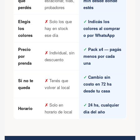
que
estacionar, filas,
min desde donde
perdés
probadores
estés
Elegís
✗
Solo los que
✓
Indicás los
los
hay en stock
colores al comprar
colores
ese día
o por WhatsApp
Precio
✓
Pack x4 — pagás
✗
Individual, sin
por
menos por cada
descuento
prenda
una
✓
Cambio sin
Si no te
✗
Tenés que
costo en 72 hs
queda
volver al local
desde tu casa
✗
Solo en
✓
24 hs, cualquier
Horario
horario de local
día del año