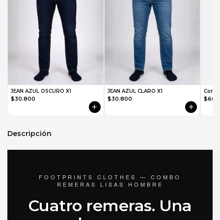
JEAN AZUL OSCURO X1
JEAN AZUL CLARO X1
$30.800
$30.800
$66.
+
+
Descripción
FOOTPRINTS CLOTHES — COMBO
REMERAS LISAS HOMBRE
Cuatro remeras. Una