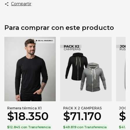
Compartir
Para comprar con este producto
Remera térmica X1
PACK X 2 CAMPERAS
JOGGI
$18.350
$71.170
$
$12.845
con
Transferencia
$49.819
con
Transferencia
$41.5