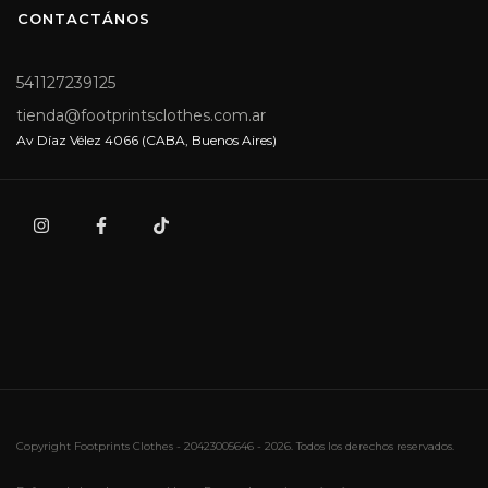
CONTACTÁNOS
541127239125
tienda@footprintsclothes.com.ar
Av Díaz Vélez 4066 (CABA, Buenos Aires)
Copyright Footprints Clothes - 20423005646 - 2026. Todos los derechos reservados.