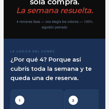
sola compra.
La semana resuelta.
4 remeras lisas — vos elegís los colores — 100%
algodón peinado
LA LÓGICA DEL COMBO
¿Por qué 4? Porque así
cubrís toda la semana y te
queda una de reserva.
1
2