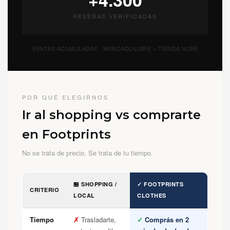
RESEÑAS VERIFICADAS
VENTAS ACUMULADAS · MERCADOLIBRE + TIENDA NUBE
POR QUÉ ELEGIRNOS
Ir al shopping vs comprarte
en Footprints
No se trata de precio. Se trata de tu tiempo.
🏪 SHOPPING /
✓ FOOTPRINTS
CRITERIO
LOCAL
CLOTHES
Tiempo
✗
Trasladarte,
✓
Comprás en 2