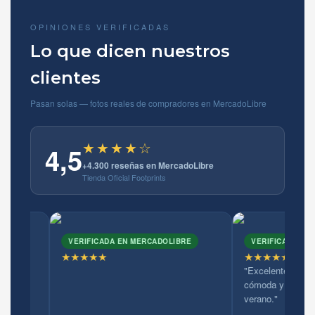
OPINIONES VERIFICADAS
Lo que dicen nuestros
clientes
Pasan solas — fotos reales de compradores en MercadoLibre
★★★★☆
4,5
+4.300 reseñas en MercadoLibre
Tienda Oficial Footprints
VERIFICADA EN MERCADOLIBRE
VERIFICADA EN MERCADOLI
★★★★★
★★★★★
"Excelente relación precio ca
cómoda y fresca con el calor
verano."