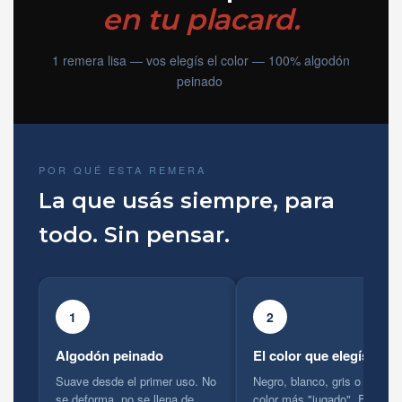
en tu placard.
1 remera lisa — vos elegís el color — 100% algodón
peinado
POR QUÉ ESTA REMERA
La que usás siempre, para
todo. Sin pensar.
1
2
Algodón peinado
El color que elegís
Suave desde el primer uso. No
Negro, blanco, gris o algun o
se deforma, no se llena de
color más "jugado". Elegis v