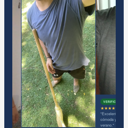
VERIFICADA EN MERCADOLIB
★★★★★
"Excelente relación precio cal
cómoda y fresca con el calor 
verano."