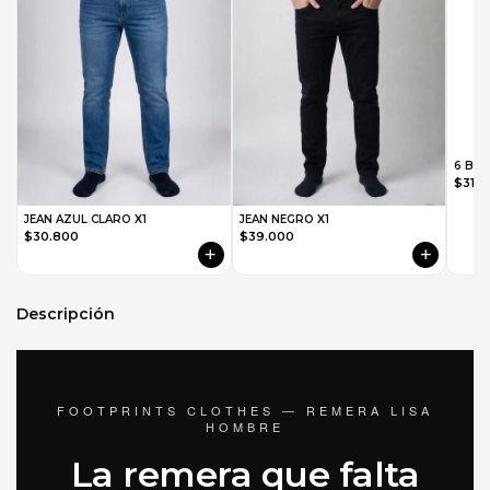
6 Box
$31.
JEAN AZUL CLARO X1
JEAN NEGRO X1
$30.800
$39.000
+
+
Descripción
FOOTPRINTS CLOTHES — REMERA LISA
HOMBRE
La remera que falta