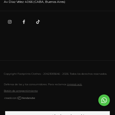
Av Díaz Vélez 4066 (CABA, Buenos Aires)
Copyright Footprints Clothes - 20423005646 - 2026. Todos los derechos reservados.
Defensa de las y los consumidores. Para reclamos
ingresá acá.
Botón de arrepentimiento