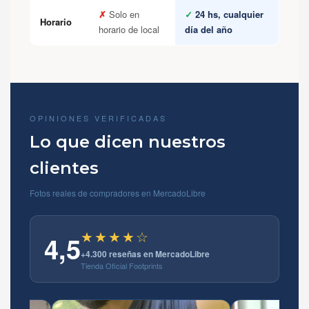
✗
Solo en
✓
24 hs, cualquier
Horario
horario de local
día del año
OPINIONES VERIFICADAS
Lo que dicen nuestros
clientes
Fotos reales de compradores en MercadoLibre
★★★★☆
4,5
+4.300 reseñas en MercadoLibre
Tienda Oficial Footprints