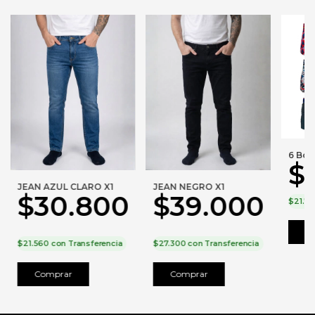
6 Box
$
JEAN AZUL CLARO X1
JEAN NEGRO X1
$30.800
$39.000
$21.7
C
$21.560
con
Transferencia
$27.300
con
Transferencia
Comprar
Comprar