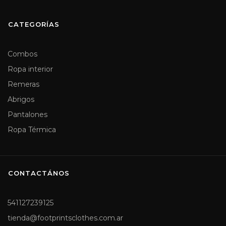
CATEGORÍAS
Combos
Ropa interior
Remeras
Abrigos
Pantalones
Ropa Térmica
CONTACTÁNOS
541127239125
tienda@footprintsclothes.com.ar