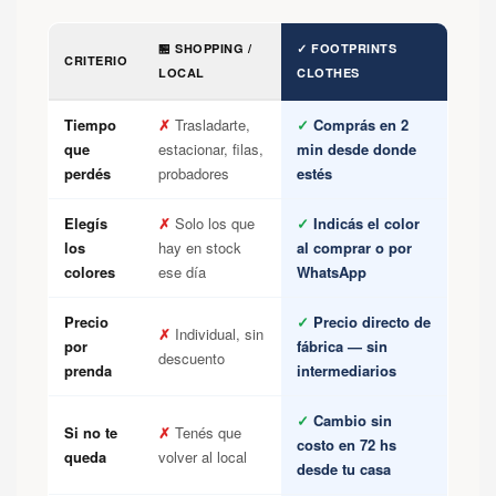
🏪 SHOPPING /
✓ FOOTPRINTS
CRITERIO
LOCAL
CLOTHES
Tiempo
✗
Trasladarte,
✓
Comprás en 2
que
estacionar, filas,
min desde donde
perdés
probadores
estés
Elegís
✗
Solo los que
✓
Indicás el color
los
hay en stock
al comprar o por
colores
ese día
WhatsApp
Precio
✓
Precio directo de
✗
Individual, sin
por
fábrica — sin
descuento
prenda
intermediarios
✓
Cambio sin
Si no te
✗
Tenés que
costo en 72 hs
queda
volver al local
desde tu casa