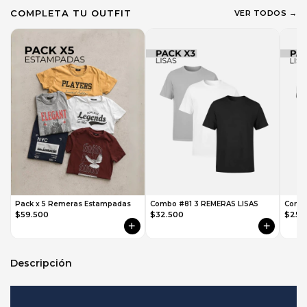
COMPLETA TU OUTFIT
VER TODOS →
Pack x 5 Remeras Estampadas
Combo #81 3 REMERAS LISAS
Combo
$59.500
$32.500
$25.
+
+
Descripción