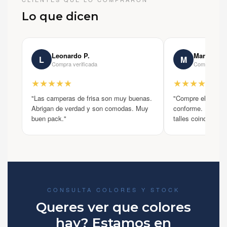
Lo que dicen
Leonardo P.
Marcelo T.
L
M
Compra verificada
Compra verif
★★★★★
★★★★★
"Las camperas de frisa son muy buenas.
"Compre el pack 
Abrigan de verdad y son comodas. Muy
conforme. Los col
buen pack."
talles coinciden co
CONSULTA COLORES Y STOCK
Queres ver que colores
hay? Estamos en