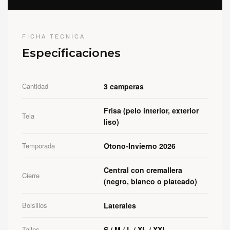
FICHA TECNICA
Especificaciones
Cantidad
3 camperas
Frisa (pelo interior, exterior
Tela
liso)
Temporada
Otono-Invierno 2026
Central con cremallera
Cierre
(negro, blanco o plateado)
Bolsillos
Laterales
Talles
S / M / L / XL / XXL