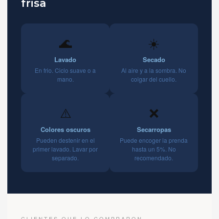
frisa
🌊
☀️
Lavado
Secado
En frio. Ciclo suave o a
Al aire y a la sombra. No
mano.
colgar del cuello.
⚠️
❌
Colores oscuros
Secarropas
Pueden destenir en el
Puede encoger la prenda
primer lavado. Lavar por
hasta un 5%. No
separado.
recomendado.
CLIENTES QUE LO COMPRARON