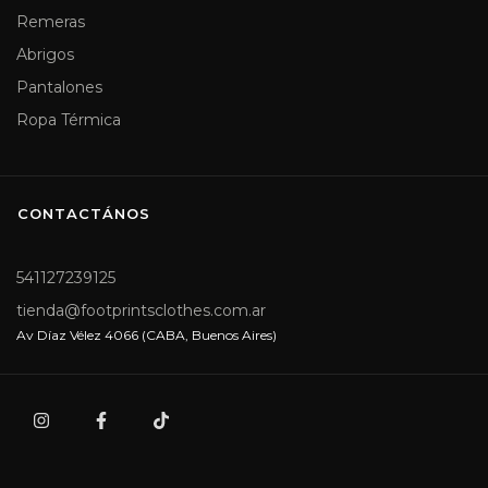
Remeras
Abrigos
Pantalones
Ropa Térmica
CONTACTÁNOS
541127239125
tienda@footprintsclothes.com.ar
Av Díaz Vélez 4066 (CABA, Buenos Aires)