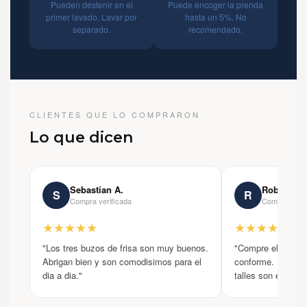
Pueden destenir en el
Puede encoger la prenda
primer lavado. Lavar por
hasta un 5%. No
separado.
recomendado.
CLIENTES QUE LO COMPRARON
Lo que dicen
Sebastian A.
Roberto M
S
R
Compra verificada
Compra verif
★★★★★
★★★★★
"Los tres buzos de frisa son muy buenos.
"Compre el pack 
Abrigan bien y son comodisimos para el
conforme. Los col
dia a dia."
talles son exactos