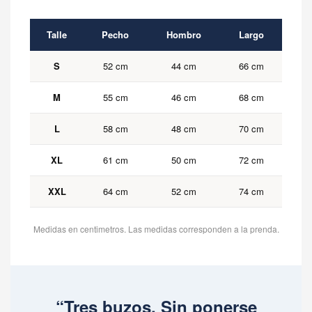
Talle
Pecho
Hombro
Largo
S
52 cm
44 cm
66 cm
M
55 cm
46 cm
68 cm
L
58 cm
48 cm
70 cm
XL
61 cm
50 cm
72 cm
XXL
64 cm
52 cm
74 cm
Medidas en centimetros. Las medidas corresponden a la prenda.
“Tres buzos. Sin ponerse