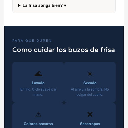
La frisa abriga bien? ▾
PARA QUE DUREN
Como cuidar los buzos de frisa
🌊
☀️
Lavado
Secado
En frio. Ciclo suave o a
Al aire y a la sombra. No
mano.
colgar del cuello.
⚠️
❌
Colores oscuros
Secarropas