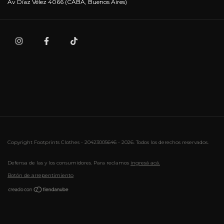
Av Díaz Vélez 4066 (CABA, Buenos Aires)
Copyright Footprints Clothes - 20423005646 - 2026. Todos los derechos reservados.
Defensa de las y los consumidores. Para reclamos
ingresá acá.
Botón de arrepentimiento