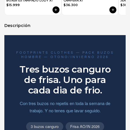
BOXER ESTAMPADO LODY X1
CAMPERA X1
JEAN 
$15.999
$36.300
$30.
+
+
Descripción
FOOTPRINTS CLOTHES — PACK BUZOS
HOMBRE — OTONO/INVIERNO 2026
Tres buzos canguro
de frisa. Uno para
cada dia de frio.
Con tres buzos no repetis en toda la semana de
trabajo. Y no tenes que lavar seguido.
3 buzos canguro
Frisa AO/IN 2026