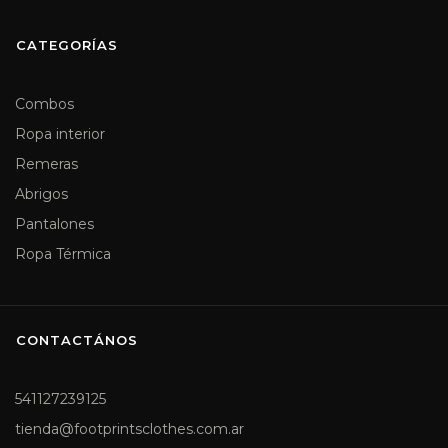
CATEGORÍAS
Combos
Ropa interior
Remeras
Abrigos
Pantalones
Ropa Térmica
CONTACTÁNOS
541127239125
tienda@footprintsclothes.com.ar