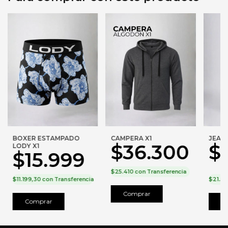
BOXER ESTAMPADO
CAMPERA X1
JEAN 
$36.300
$
LODY X1
$15.999
$25.410
con
Transferencia
$11.199,30
con
Transferencia
$21.5
Comprar
Comprar
C