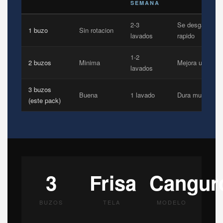
SEMANA
2-3
Se desgasta
1 buzo
Sin rotacion
lavados
rapido
1-2
2 buzos
Minima
Mejora un poco
lavados
3 buzos
Buena
1 lavado
Dura mucho ma
(este pack)
3
Frisa
Cangur
BUZOS
TELA
MODELO